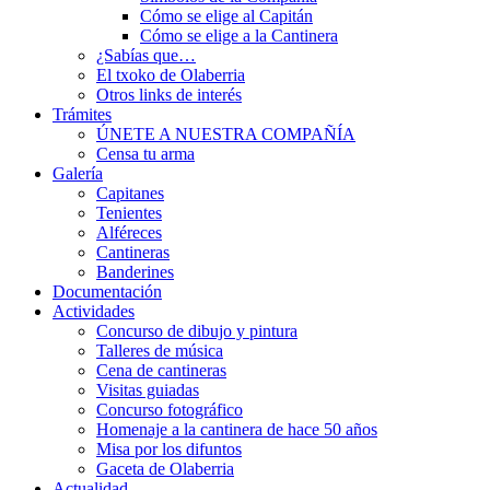
Cómo se elige al Capitán
Cómo se elige a la Cantinera
¿Sabías que…
El txoko de Olaberria
Otros links de interés
Trámites
ÚNETE A NUESTRA COMPAÑÍA
Censa tu arma
Galería
Capitanes
Tenientes
Alféreces
Cantineras
Banderines
Documentación
Actividades
Concurso de dibujo y pintura
Talleres de música
Cena de cantineras
Visitas guiadas
Concurso fotográfico
Homenaje a la cantinera de hace 50 años
Misa por los difuntos
Gaceta de Olaberria
Actualidad