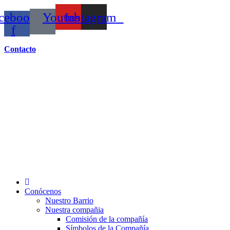
Ir
cebook-
Youtube
Instagram
al
contenido
f
Contacto
Conócenos
Nuestro Barrio
Nuestra compañia
Comisión de la compañía
Símbolos de la Compañía