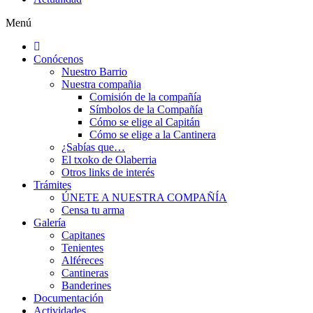
Menú
Conócenos
Nuestro Barrio
Nuestra compañia
Comisión de la compañía
Símbolos de la Compañía
Cómo se elige al Capitán
Cómo se elige a la Cantinera
¿Sabías que…
El txoko de Olaberria
Otros links de interés
Trámites
ÚNETE A NUESTRA COMPAÑÍA
Censa tu arma
Galería
Capitanes
Tenientes
Alféreces
Cantineras
Banderines
Documentación
Actividades