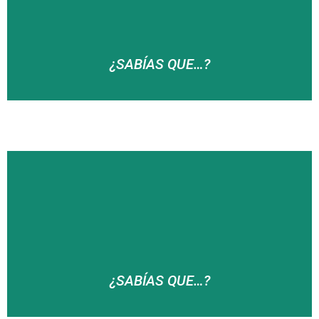
¿SABÍAS QUE…?
… Olaberria significa la ferrería nueva y que alude a
la que se hallaba cerca del molino de Santxotenea,
probablemente la primera ferrería irunesa que
aprovechara la fuerza motriz del agua para su
funcionamiento y de la que existen testimonios
escritos que se remontan al año 1500?
¿SABÍAS QUE…?