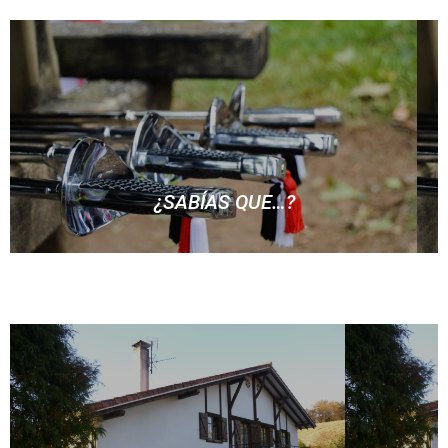
… uno de los símbolos de la Compañía Olaberria
son las varas de madera que antiguamente se
utilizaban para la guía y el cuidado del ganado y
que los mandos portan durante los ensayos y que
representan también un símbolo de autoridad?
¿SABÍAS QUE…?
… en los sables de los mandos de la Compañía
Olaberria lucen unos pompones con los colores
sanmarcialeros?