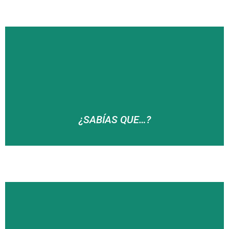
… Josefa Aramburu, Ramona Azanza, María Rosario
Aramburu, Marichu Eizaguirre, Maritxu Zabala, María
Urtizberea y Mercedes Retegui desfilaron más de
un año como Cantineras de la Compañía Olaberria?
¿SABÍAS QUE…?
… la fotografía más antigua que existe de la
Compañía Olaberria data de 1919?