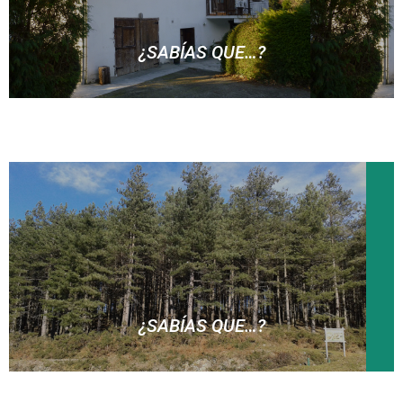
¿SABÍAS QUE…?
… en el año 1939, según cuentan las crónicas, a la
Compañía Olaberria le faltaba un soldado para cumplir
con el cupo obligatorio y que para no ser sancionada
y perder su puesto en el desfile, el Capitán mandó
buscar un soldado por los caseríos del barrio, hasta
dar con uno en el caserío Makatza y así poder
desfilar?
¿SABÍAS QUE…?