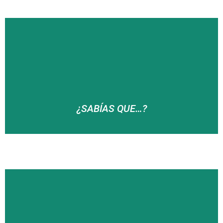
… el punto más alto del barrio es Lasain Gaina con
525 metros?
¿SABÍAS QUE…?
… Olaberria y Ama Shantalen son las dos únicas
compañías del Alarde de San Marcial con la
moharra del banderín de madera?