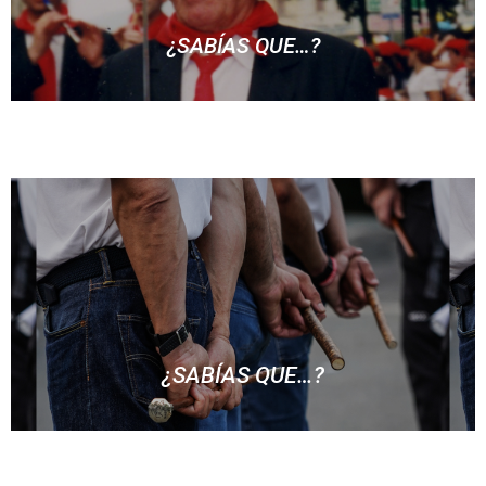
¿SABÍAS QUE…?
… Josetxo Alzaga es quien durante más años
desempeñó el cargo de Capitán de la Compañía
Olaberria, hasta en 33 ocasiones entre 1964 y
2000?
¿SABÍAS QUE…?