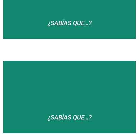
¿SABÍAS QUE…?
… el caserío San Anton en su día fue una ermita y
que hay referencias escritas de este hecho ya en
1671?
¿SABÍAS QUE…?