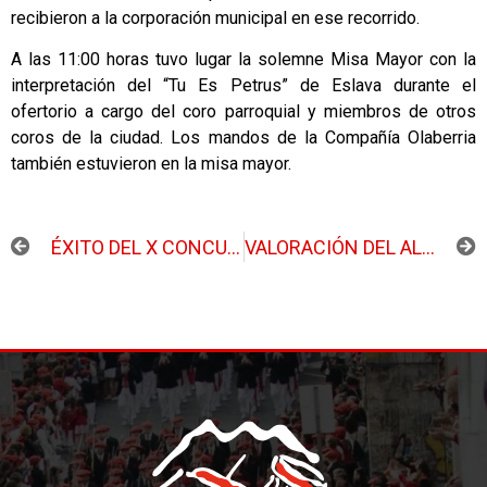
recibieron a la corporación municipal en ese recorrido.
A las 11:00 horas tuvo lugar la solemne Misa Mayor con la
interpretación del “Tu Es Petrus” de Eslava durante el
ofertorio a cargo del coro parroquial y miembros de otros
coros de la ciudad. Los mandos de la Compañía Olaberria
también estuvieron en la misa mayor.
ANTERIOR
SIGUIENTE
ÉXITO DEL X CONCURSO DE DIBUJO Y PINTURA
VALORACIÓN DEL ALARDE DE ESTE AÑO