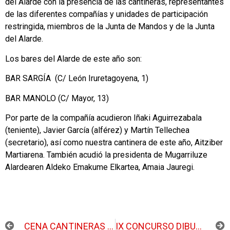
del Alarde con la presencia de las cantineras, representantes
de las diferentes compañías y unidades de participación
restringida, miembros de la Junta de Mandos y de la Junta
del Alarde.
Los bares del Alarde de este año son:
BAR SARGÍA (C/ León Iruretagoyena, 1)
BAR MANOLO (C/ Mayor, 13)
Por parte de la compañía acudieron Iñaki Aguirrezabala
(teniente), Javier García (alférez) y Martín Tellechea
(secretario), así como nuestra cantinera de este año, Aitziber
Martiarena. También acudió la presidenta de Mugarriluze
Alardearen Aldeko Emakume Elkartea, Amaia Jauregi.
ANTERIOR
SIGUIENTE
CENA CANTINERAS 2016
IX CONCURSO DIBUJO Y PINTURA