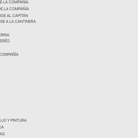
E LA COMPAÑÍA
E LA COMPAÑÍA
IGE AL CAPITÁN
GE A LA CANTINERA
ERRIA
TERÉS
 COMPAÑÍA
JO Y PINTURA
CA
RAS