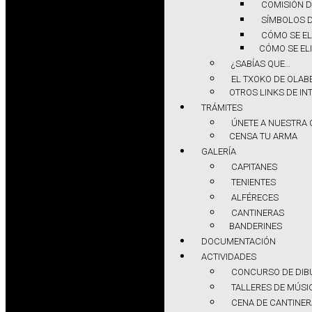
COMISIÓN D
SÍMBOLOS D
CÓMO SE EL
CÓMO SE ELI
¿SABÍAS QUE…
EL TXOKO DE OLAB
OTROS LINKS DE IN
TRÁMITES
ÚNETE A NUESTRA
CENSA TU ARMA
GALERÍA
CAPITANES
TENIENTES
ALFÉRECES
CANTINERAS
BANDERINES
DOCUMENTACIÓN
ACTIVIDADES
CONCURSO DE DIBU
TALLERES DE MÚSI
CENA DE CANTINE