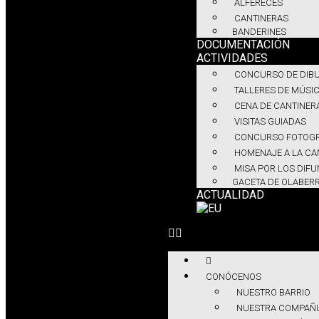
ALFÉRECES
CANTINERAS
BANDERINES
DOCUMENTACIÓN
ACTIVIDADES
CONCURSO DE DIBU
TALLERES DE MÚSI
CENA DE CANTINER
VISITAS GUIADAS
CONCURSO FOTOGR
HOMENAJE A LA CA
MISA POR LOS DIF
GACETA DE OLABERR
ACTUALIDAD
CONÓCENOS
NUESTRO BARRIO
NUESTRA COMPAÑI