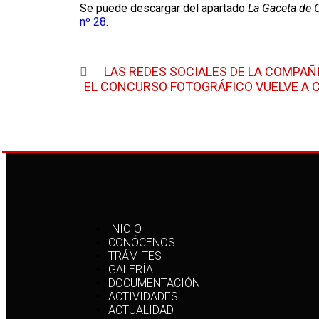
Se puede descargar del apartado
La Gaceta de O
nº 28
.
LAS REDES SOCIALES DE LA COMPA
Anterior
EL CONCURSO FOTOGRÁFICO VUELVE A 
Siguiente
INICIO
CONÓCENOS
TRÁMITES
GALERÍA
DOCUMENTACIÓN
ACTIVIDADES
ACTUALIDAD