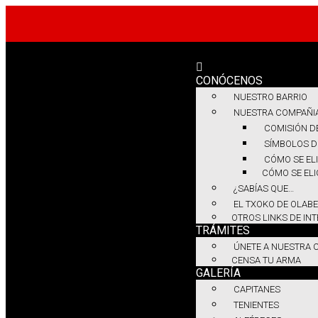
CONÓCENOS
NUESTRO BARRIO
NUESTRA COMPAÑI
COMISIÓN D
SÍMBOLOS D
CÓMO SE ELI
CÓMO SE ELI
¿SABÍAS QUE…
EL TXOKO DE OLABE
OTROS LINKS DE IN
TRÁMITES
ÚNETE A NUESTRA 
CENSA TU ARMA
GALERÍA
CAPITANES
TENIENTES