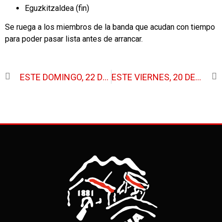
Eguzkitzaldea (fin)
Se ruega a los miembros de la banda que acudan con tiempo
para poder pasar lista antes de arrancar.
ANTERIOR
SIGUIENTE
ESTE DOMINGO, 22 DE JUNIO, TENDRÁ LUGAR EL XVIII CONCURSO DE DIBUJO Y PINTURA
ESTE VIERNES, 20 DE JUNIO, SEGUNDO ENSAYO