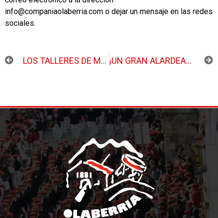
info@companiaolaberria.com o dejar un mensaje en las redes
sociales.
ANTERIOR
SIGUIENTE
LOS TALLERES DE MÚSICA COMENZARÁN ESTE SÁBADO
¡UN GRAN ALARDEALDIA EN EL ÁREA DE LARREAUNDI!