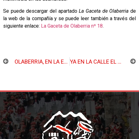
Se puede descargar del apartado
La Gaceta de Olaberria
de
la web de la compañía y se puede leer también a través del
siguiente enlace:
La Gaceta de Olaberria nº 18
.
ANTERIOR
SIGUIENTE
OLABERRIA, EN LA ENTREGA DEL BASTÓN DE MANDO AL GENERAL
YA EN LA CALLE EL NÚMERO 22 DE LA GACETA DE OLABERRIA