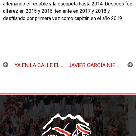
alternando el redoble y la escopeta hasta 2014. Después fue
alférez en 2015 y 2016, teniente en 2017 y 2018 y
desfilando por primera vez como capitán en el año 2019.
ANTERIOR
SIGUIENTE
YA EN LA CALLE EL NÚMERO 20 DE LA GACETA DE OLABERRIA
JAVIER GARCÍA NIETO, CONFIRMADO EN EL CARGO