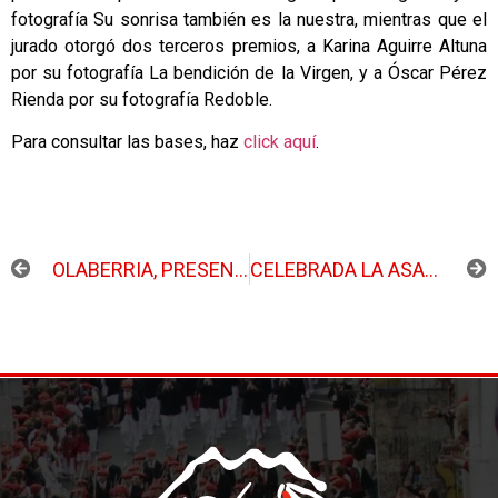
fotografía Su sonrisa también es la nuestra, mientras que el
jurado otorgó dos terceros premios, a Karina Aguirre Altuna
por su fotografía La bendición de la Virgen, y a Óscar Pérez
Rienda por su fotografía Redoble.
Para consultar las bases, haz
click aquí
.
ANTERIOR
SIGUIENTE
OLABERRIA, PRESENTE EN LA COMIDA ANUAL ENTRE AMBOS ALARDES
CELEBRADA LA ASAMBLEA ORDINARIA EN NEKAZARIEN ETXEA