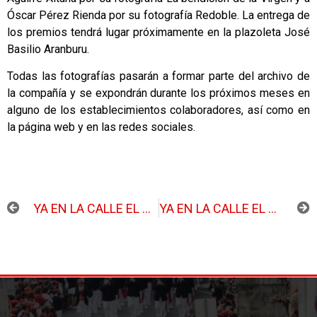
Óscar Pérez Rienda por su fotografía Redoble. La entrega de
los premios tendrá lugar próximamente en la plazoleta José
Basilio Aranburu.
Todas las fotografías pasarán a formar parte del archivo de
la compañía y se expondrán durante los próximos meses en
alguno de los establecimientos colaboradores, así como en
la página web y en las redes sociales.
ANTERIOR
SIGUIENTE
YA EN LA CALLE EL NÚMERO 16 DE LA GACETA DE OLABERRIA
YA EN LA CALLE EL NÚMERO 17 DE LA GACETA DE OLABERRIA