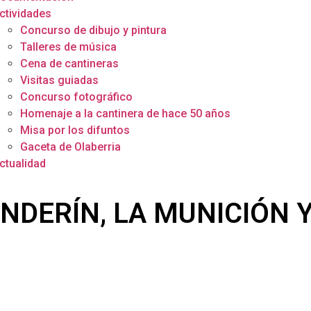
ctividades
Concurso de dibujo y pintura
Talleres de música
Cena de cantineras
Visitas guiadas
Concurso fotográfico
Homenaje a la cantinera de hace 50 años
Misa por los difuntos
Gaceta de Olaberria
ctualidad
NDERÍN, LA MUNICIÓN 
El acto tuvo lugar en el Casino de Irun
a (teniente), Martín Tellechea (alférez), Alberto Etxebeste (alfére
sistieron en representación de la Compañía Olaberria a la en