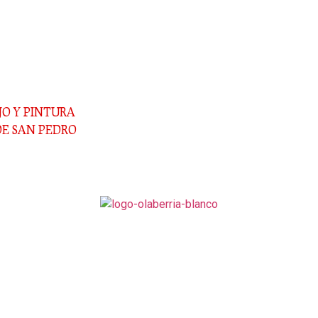
e de San Marcial. También estuvo presente Noël d´Anjou, mi
ra hora de la mañana del día de San Pedro. Tras las últimas indic
ión y la soldada.
JO Y PINTURA
DE SAN PEDRO