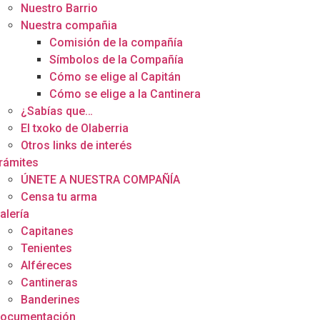
Nuestro Barrio
Nuestra compañia
Comisión de la compañía
Símbolos de la Compañía
Cómo se elige al Capitán
Cómo se elige a la Cantinera
¿Sabías que…
El txoko de Olaberria
Otros links de interés
rámites
ÚNETE A NUESTRA COMPAÑÍA
Censa tu arma
alería
Capitanes
Tenientes
Alféreces
Cantineras
Banderines
ocumentación