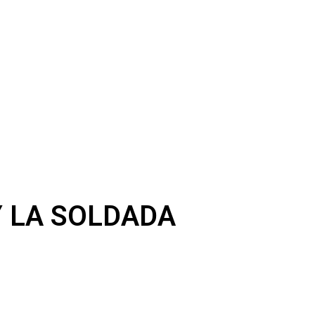
Y LA SOLDADA
z), Iñaki Martiarena (banderín), Santi Pérez (cabo
trega de banderines, munición y soldada a las