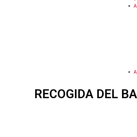
A
A
RECOGIDA DEL BA
Javier García Nieto (capitán), Iñaki Aguirrezabal
de parches) y Joxe Aramburu (cabo de cola), a