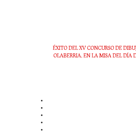
compañías y unidades que conforman el Alard
compañía.
El acto tuvo lugar en el Casino de Irun, a prime
se hizo la foto de rigor con el banderín, la munic
Anterior
ÉXITO DEL XV CONCURSO DE DIBU
Siguiente
OLABERRIA, EN LA MISA DEL DÍA 
Inicio
Conócenos
Trámites
Galería
Documentación