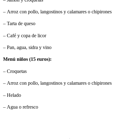
–
Arroz con pollo, langostinos y calamares o chipirones
–
Tarta de queso
–
Café y copa de licor
–
Pan, agua, sidra y vino
Menú niños (15 euros):
–
Croquetas
–
Arroz con pollo, langostinos y calamares o chipirones
–
Helado
–
Agua o refresco
ANTERIOR
SIGUIENTE