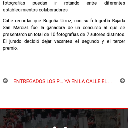
fotografías puedan ir rotando entre diferentes
establecimientos colaboradores.
Cabe recordar que Begoña Urroz, con su fotografía Bajada
San Marcial, fue la ganadora de un concurso al que se
presentaron un total de 10 fotografías de 7 autores distintos.
El jurado decidió dejar vacantes el segundo y el tercer
premio.
ANTERIOR
SIGUIENTE
ENTREGADOS LOS PREMIOS DEL XIV CONCURSO DE DIBUJO Y PINTURA
YA EN LA CALLE EL NÚMERO 14 DE LA GACETA DE OLABERRIA