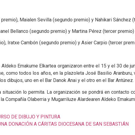
 premio), Maialen Sevilla (segundo premio) y Nahikari Sánchez (
 Danel Bellanco (segundo premio) y Martina Pérez (tercer premio)
mio), Iratxe Cambón (segundo premio) y Asier Carpio (tercer prem
Aldeko Emakume Elkartea organizaron entre el 15 y el 30 de juni
arse, como todos los años, en la plazoleta José Basilio Aranburu
os dibujos, uno en el Bar Danok Anai y el otro en el Bar Antúnez.
a situación lo permita. La organización se pondrá en contacto c
e la Compañía Olaberria y Mugarriluze Alardearen Aldeko Emakum
URSO DE DIBUJO Y PINTURA
UNA DONACIÓN A CÁRITAS DIOCESANA DE SAN SEBASTIÁN