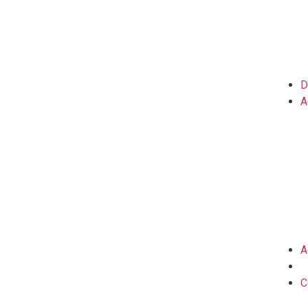
D
A
A
C