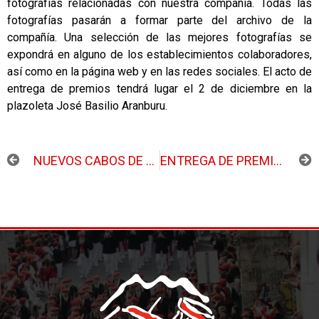
fotografías relacionadas con nuestra compañía. Todas las
fotografías pasarán a formar parte del archivo de la
compañía. Una selección de las mejores fotografías se
expondrá en alguno de los establecimientos colaboradores,
así como en la página web y en las redes sociales. El acto de
entrega de premios tendrá lugar el 2 de diciembre en la
plazoleta José Basilio Aranburu.
ANTERIOR
SIGUIENTE
NUEVOS CABOS DE PÍFANOS Y REDOBLES
ENTREGA DE PREMIOS DEL CONCURSO FOTOGRÁFICO