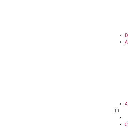
D
A
A
C