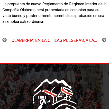
La propuesta de nuevo Reglamento de Régimen Interior de la
Compañía Olaberria será presentada en comisión para su
visto bueno y posteriormente sometida a aprobación en una
asamblea extraordinaria.
ANTERIOR
SIGUIENTE
OLABERRIA, EN LA COMIDA ANUAL ENTRE AMBOS ALARDES
LAS PULSERAS, A LA VENTA EN CINCO BARES