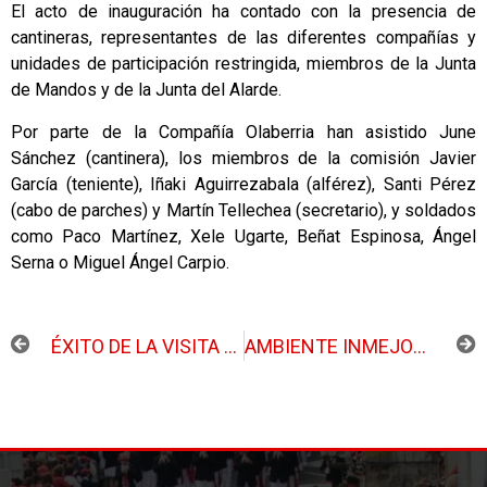
El acto de inauguración ha contado con la presencia de
cantineras, representantes de las diferentes compañías y
unidades de participación restringida, miembros de la Junta
de Mandos y de la Junta del Alarde.
Por parte de la Compañía Olaberria han asistido June
Sánchez (cantinera), los miembros de la comisión Javier
García (teniente), Iñaki Aguirrezabala (alférez), Santi Pérez
(cabo de parches) y Martín Tellechea (secretario), y soldados
como Paco Martínez, Xele Ugarte, Beñat Espinosa, Ángel
Serna o Miguel Ángel Carpio.
ANTERIOR
SIGUIENTE
ÉXITO DE LA VISITA GUIADA POR LOS LÍMITES HISTÓRICOS DE OLABERRIA
AMBIENTE INMEJORABLE EN LA CENA DE CANTINERAS