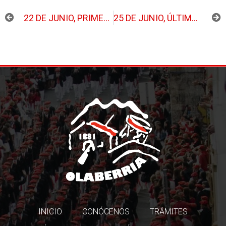
ANTERIOR
SIGUIENTE
22 DE JUNIO, PRIMER ENSAYO POR EL PUEBLO
25 DE JUNIO, ÚLTIMO ENSAYO
INICIO
CONÓCENOS
TRÁMITES