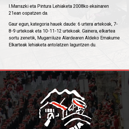
I.Marrazki eta Pintura Lehiaketa 2008ko ekainaren
21ean ospatzen da.
Gaur egun, kategoria hauek daude: 6 urtera artekoak, 7-
8-9 urtekoak eta 10-11-12 urtekoak. Gainera, elkartea
sortu zenetik, Mugarriluze Alardearen Aldeko Emakume
Elkarteak lehiaketa antolatzen laguntzen du.