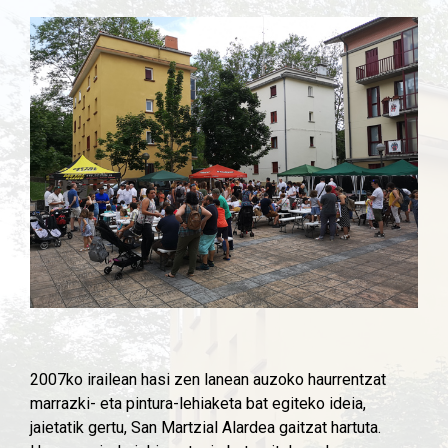
2007ko irailean hasi zen lanean auzoko haurrentzat
marrazki- eta pintura-lehiaketa bat egiteko ideia,
jaietatik gertu, San Martzial Alardea gaitzat hartuta.