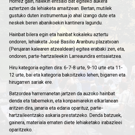
Horrez gain, haiekin entsaio bat egiteko aukera
aztertzen da lehiaketa amaitzean. Bertan, mutilek
gustuko duten instrumentua jo ahal izango dute eta
neskek beren abanikoekin kantinera lagundu.
Hainbat bilera egin eta hainbat kokaleku aztertu
ondoren, lehiaketa José Basilio Aranburu plazatxoan
(Perujaran kalearen atzealdean) egitea erabaki zen, eta,
ondoren, parte-hartzaileekin Larreaundira entsaiatzea.
Hiru kategoria egiten dira: 6-7-8 urte, 9-10 urte eta 11-
12 urte, bai eta kategoria bakoitzeko lehen, bigarren eta
hirugarren sariak ere.
Batzordea harremanetan jartzen da auzoko hainbat
denda eta tabernekin, eta konpainiarekin elkarlanean
aritzen dira, janaria eta edaria oparituz, parte-
hartzaileentzako askaria prestatzeko. Denda batzuek,
gainera, materiala ematen diete lehiaketako irabazleei
oparitzeko.