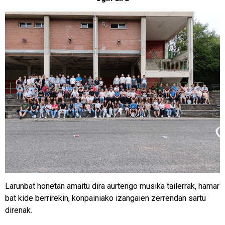
Larunbat honetan amaitu dira aurtengo musika tailerrak, hamar
bat kide berrirekin, konpainiako izangaien zerrendan sartu
direnak.